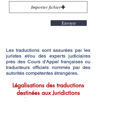
Importer fichier
Envoyer
Les traductions sont assurées par les
juristes et/ou des experts judiciaires
près des Cours d'Appel françaises ou
traducteurs officiels nommés par des
autorités compétentes étrangères.
Légalisations des traductions
destinées aux Juridictions
et Administrations étrangères
Les traductions destinées à être
produites à l'étranger peuvent être
certifiées et soumises aux formalités
internationales de légalisation :