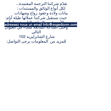
تقدّم شركتنا الترجمة المعتمدة
...
لكل أنواع الوثائق والمستندات :
بيانات ولادة وعقود زواج وشهادات
:حيث تستقبل شركتنا عملائها طيلة أيام
الأسبوع من الساعة التاسعة صباحاً
adressez nous un email Info@sogedicom.com
وحتى الساعة السابعة مساءً في العنوان
التالي
102 شارع الشانزليزيه
:للمزيد من المعلومات يرجى التواصل
معنا عبر الهاتف
0149260526
:أو عبر البريد الإلكتروني
info@sogedicom.com
Nous vous accueillons sans rendez-vous
du lundi au vendredi de 9h à 19h
102, avenue des Champs-Élysées
75008 Paris
Métro : Franklin Roosevelt ou George V
info@sogedicom.com