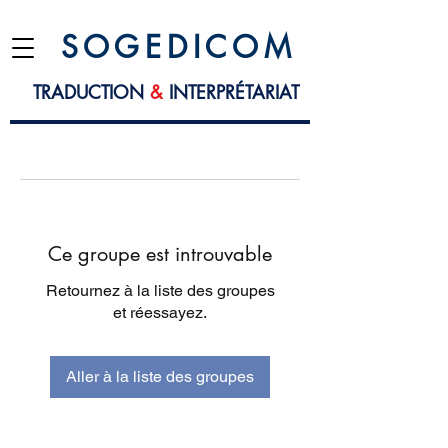
S O G E D I C O M
TRADUCTION
&
INTERPRÉTARIAT
Ce groupe est introuvable
Retournez à la liste des groupes
et réessayez.
Aller à la liste des groupes