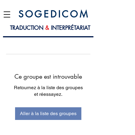
S O G E D I C O M
TRADUCTION
&
INTERPRÉTARIAT
Ce groupe est introuvable
Retournez à la liste des groupes
et réessayez.
Aller à la liste des groupes