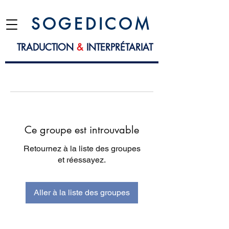
S O G E D I C O M
TRADUCTION
&
INTERPRÉTARIAT
Ce groupe est introuvable
Retournez à la liste des groupes
et réessayez.
Aller à la liste des groupes