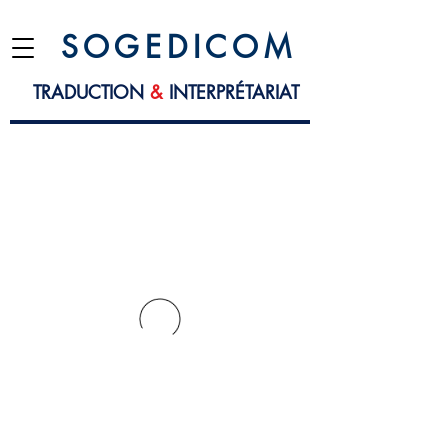
S O G E D I C O M
TRADUCTION
&
INTERPRÉTARIAT