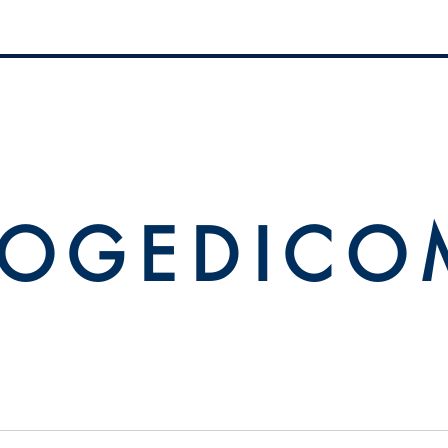
 O G E D I C O