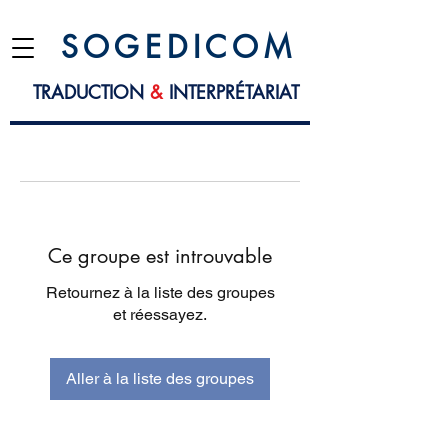
S O G E D I C O M
TRADUCTION
&
INTERPRÉTARIAT
Ce groupe est introuvable
Retournez à la liste des groupes
et réessayez.
Aller à la liste des groupes