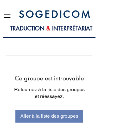
S O G E D I C O M
TRADUCTION
&
INTERPRÉTARIAT
Ce groupe est introuvable
Retournez à la liste des groupes
et réessayez.
Aller à la liste des groupes