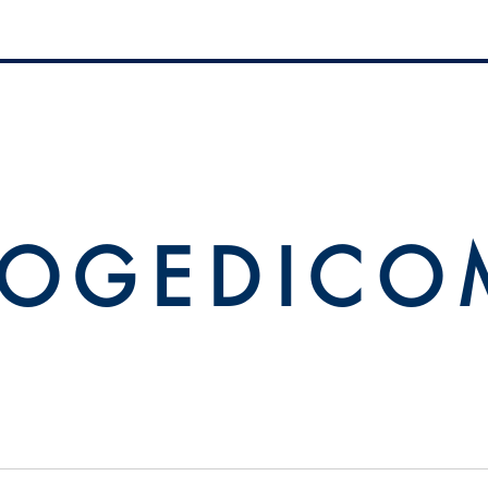
 O G E D I C O