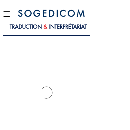
S O G E D I C O M
TRADUCTION
&
INTERPRÉTARIAT