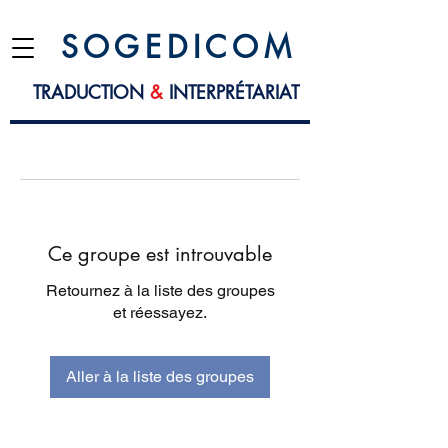
S O G E D I C O M
TRADUCTION
&
INTERPRÉTARIAT
Ce groupe est introuvable
Retournez à la liste des groupes
et réessayez.
Aller à la liste des groupes