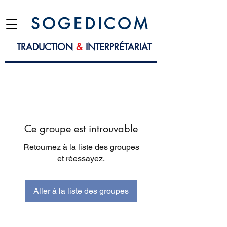
S O G E D I C O M
TRADUCTION
&
INTERPRÉTARIAT
Ce groupe est introuvable
Retournez à la liste des groupes
et réessayez.
Aller à la liste des groupes