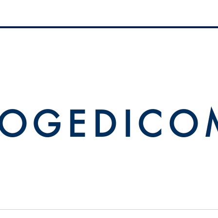
 O G E D I C O