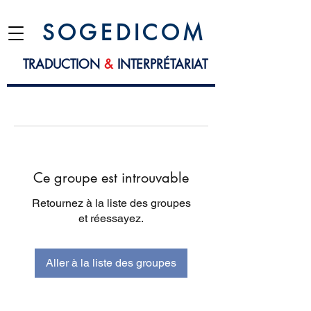
S O G E D I C O M
TRADUCTION
&
INTERPRÉTARIAT
Ce groupe est introuvable
Retournez à la liste des groupes
et réessayez.
Aller à la liste des groupes