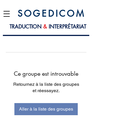
S O G E D I C O M
TRADUCTION
&
INTERPRÉTARIAT
Ce groupe est introuvable
Retournez à la liste des groupes
et réessayez.
Aller à la liste des groupes