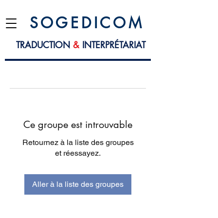
S O G E D I C O M
TRADUCTION
&
INTERPRÉTARIAT
Ce groupe est introuvable
Retournez à la liste des groupes
et réessayez.
Aller à la liste des groupes