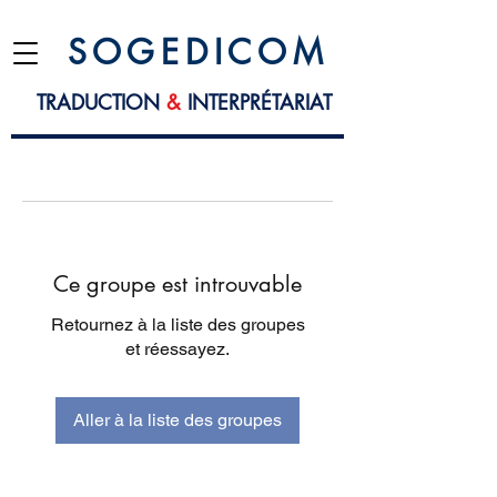
S O G E D I C O M
TRADUCTION
&
INTERPRÉTARIAT
Ce groupe est introuvable
Retournez à la liste des groupes
et réessayez.
Aller à la liste des groupes