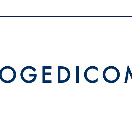
 O G E D I C O