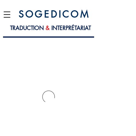
S O G E D I C O M
TRADUCTION
&
INTERPRÉTARIAT