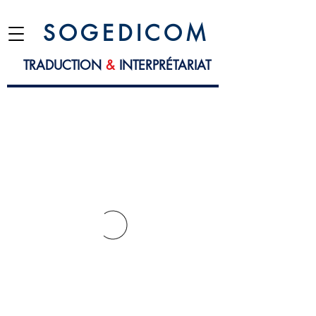
S O G E D I C O M
TRADUCTION
&
INTERPRÉTARIAT