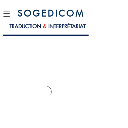
S O G E D I C O M
TRADUCTION
&
INTERPRÉTARIAT