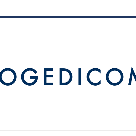
 O G E D I C O