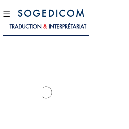
S O G E D I C O M
TRADUCTION
&
INTERPRÉTARIAT