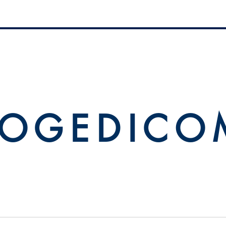
 O G E D I C O