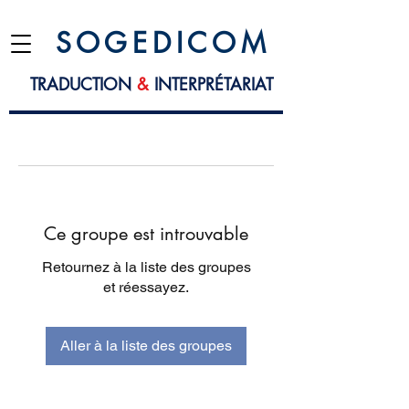
S O G E D I C O M
TRADUCTION
&
INTERPRÉTARIAT
Ce groupe est introuvable
Retournez à la liste des groupes
et réessayez.
Aller à la liste des groupes