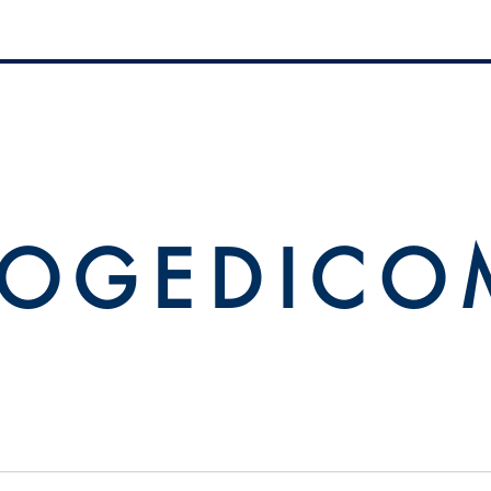
 O G E D I C O