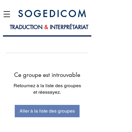
S O G E D I C O M
TRADUCTION
&
INTERPRÉTARIAT
Ce groupe est introuvable
Retournez à la liste des groupes
et réessayez.
Aller à la liste des groupes