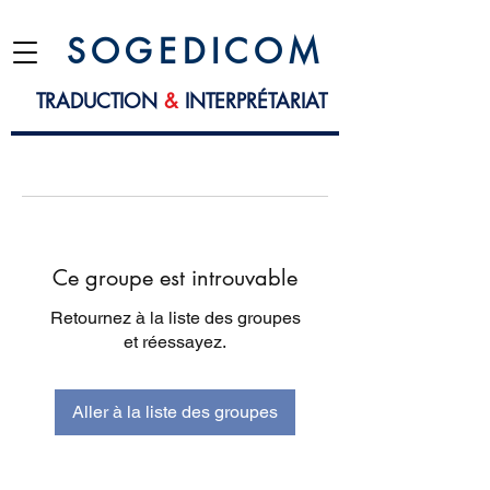
S O G E D I C O M
TRADUCTION
&
INTERPRÉTARIAT
Ce groupe est introuvable
Retournez à la liste des groupes
et réessayez.
Aller à la liste des groupes