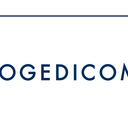
 O G E D I C O