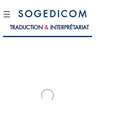
S O G E D I C O M
TRADUCTION
&
INTERPRÉTARIAT