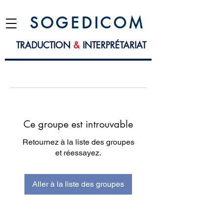
S O G E D I C O M
TRADUCTION
&
INTERPRÉTARIAT
Ce groupe est introuvable
Retournez à la liste des groupes
et réessayez.
Aller à la liste des groupes