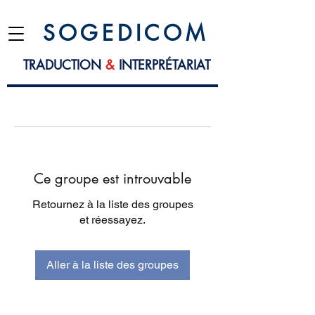
S O G E D I C O M
TRADUCTION
&
INTERPRÉTARIAT
Ce groupe est introuvable
Retournez à la liste des groupes
et réessayez.
Aller à la liste des groupes