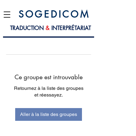
S O G E D I C O M
TRADUCTION
&
INTERPRÉTARIAT
Ce groupe est introuvable
Retournez à la liste des groupes
et réessayez.
Aller à la liste des groupes