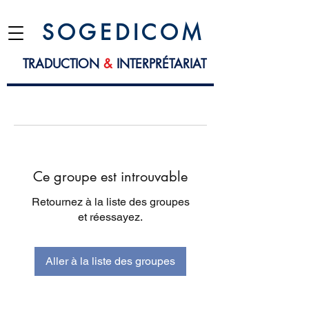
S O G E D I C O M
TRADUCTION
&
INTERPRÉTARIAT
Ce groupe est introuvable
Retournez à la liste des groupes
et réessayez.
Aller à la liste des groupes