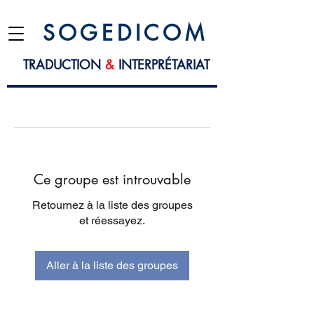
S O G E D I C O M
TRADUCTION
&
INTERPRÉTARIAT
Ce groupe est introuvable
Retournez à la liste des groupes
et réessayez.
Aller à la liste des groupes