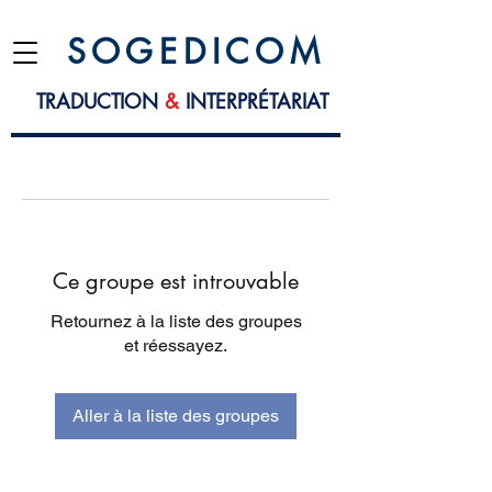
S O G E D I C O M
TRADUCTION
&
INTERPRÉTARIAT
Ce groupe est introuvable
Retournez à la liste des groupes
et réessayez.
Aller à la liste des groupes