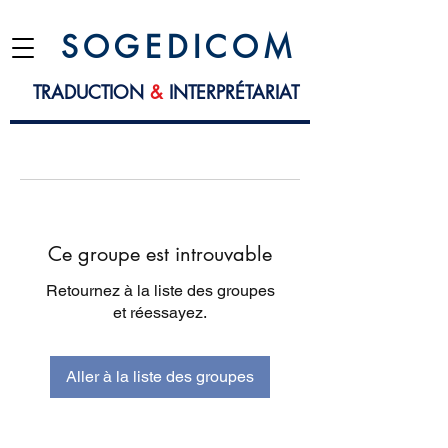
S O G E D I C O M
TRADUCTION
&
INTERPRÉTARIAT
Ce groupe est introuvable
Retournez à la liste des groupes
et réessayez.
Aller à la liste des groupes