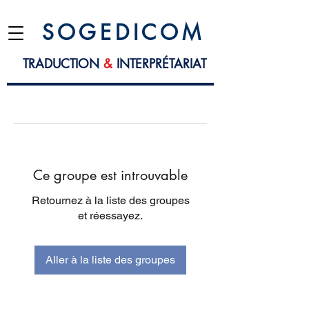
S O G E D I C O M
TRADUCTION
&
INTERPRÉTARIAT
Ce groupe est introuvable
Retournez à la liste des groupes
et réessayez.
Aller à la liste des groupes