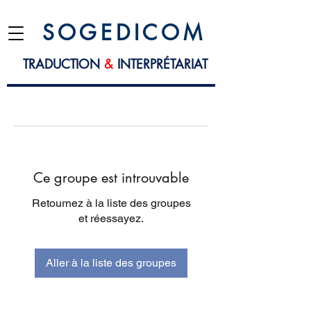
S O G E D I C O M
TRADUCTION
&
INTERPRÉTARIAT
Ce groupe est introuvable
Retournez à la liste des groupes
et réessayez.
Aller à la liste des groupes