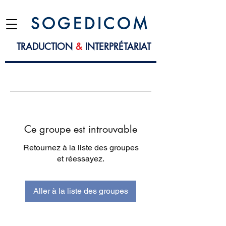
S O G E D I C O M
TRADUCTION
&
INTERPRÉTARIAT
Ce groupe est introuvable
Retournez à la liste des groupes
et réessayez.
Aller à la liste des groupes