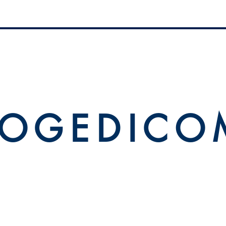
 O G E D I C O