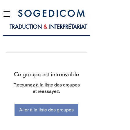
S O G E D I C O M
TRADUCTION
&
INTERPRÉTARIAT
Ce groupe est introuvable
Retournez à la liste des groupes
et réessayez.
Aller à la liste des groupes