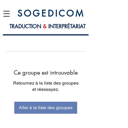
S O G E D I C O M
TRADUCTION
&
INTERPRÉTARIAT
Ce groupe est introuvable
Retournez à la liste des groupes
et réessayez.
Aller à la liste des groupes