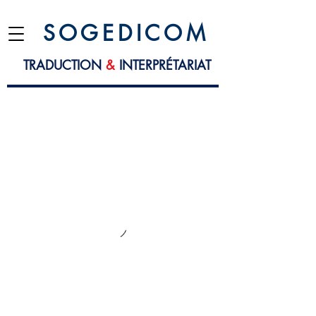
S O G E D I C O M
TRADUCTION
&
INTERPRÉTARIAT