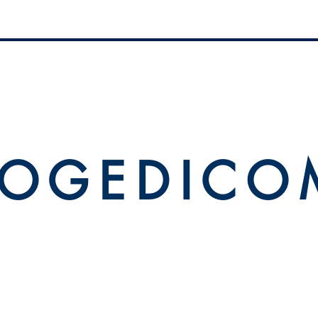
 O G E D I C O