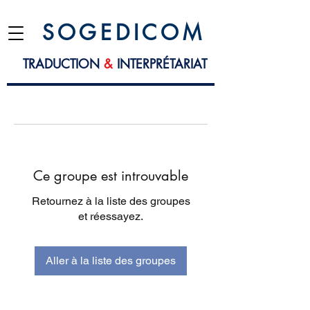
S O G E D I C O M
TRADUCTION
&
INTERPRÉTARIAT
Ce groupe est introuvable
Retournez à la liste des groupes
et réessayez.
Aller à la liste des groupes