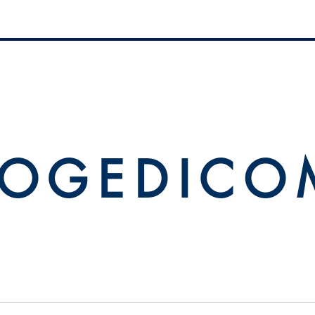
 O G E D I C O