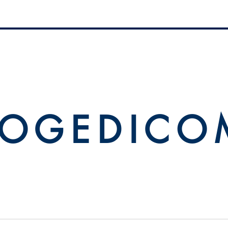
 O G E D I C O