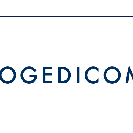
 O G E D I C O